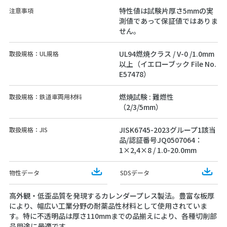
特性値は試験片厚さ5mmの実
注意事項
測値であって保証値ではありま
せん。
UL94燃焼クラス / V-0 /1.0mm
取扱規格：UL規格
以上（イエローブック File No.
E57478）
燃焼試験 : 難燃性
取扱規格：鉄道車両用材料
（2/3/5mm）
JISK6745-2023グループ1該当
取扱規格：JIS
品/認証番号JQ0507064：
1×2,4×8 / 1.0-20.0mm
Download
Do
物性データ
SDSデータ
高外観・低歪品質を発現するカレンダープレス製法。豊富な板厚
により、幅広い工業分野の耐薬品性材料として使用されていま
す。特に不透明品は厚さ110mmまでの品揃えにより、各種切削部
品用途に最適です。