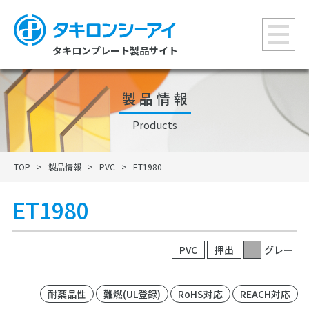
タキロンプレート製品サイト
製品情報
Products
TOP
>
製品情報
>
PVC
>
ET1980
ET1980
PVC
押出
グレー
耐薬品性
難燃(UL登録)
RoHS対応
REACH対応